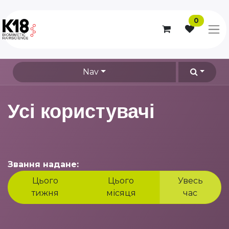
0
Nav
Усі користувачі
Звання надане:
Цього
Цього
Увесь
тижня
місяця
час